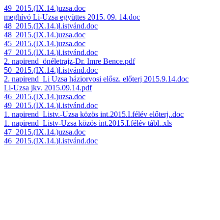
49_2015.(IX.14.)uzsa.doc
meghívó Li-Uzsa együttes 2015. 09. 14.doc
48_2015.(IX.14.)l.istvánd.doc
48_2015.(IX.14.)uzsa.doc
45_2015.(IX.14.)uzsa.doc
47_2015.(IX.14.)l.istvánd.doc
2. napirend_önéletrajz-Dr. Imre Bence.pdf
50_2015.(IX.14.)l.istvánd.doc
2. napirend_Li Uzsa háziorvosi elősz. előterj 2015.9.14.doc
Li-Uzsa jkv. 2015.09.14.pdf
46_2015.(IX.14.)uzsa.doc
49_2015.(IX.14.)l.istvánd.doc
1. napirend_Listv.-Uzsa közös int.2015.I.félév előterj..doc
1. napirend_Listv-Uzsa közös int.2015.I.félév tábl..xls
47_2015.(IX.14.)uzsa.doc
46_2015.(IX.14.)l.istvánd.doc